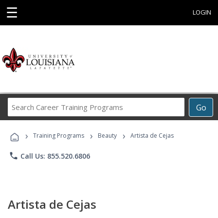
☰
LOGIN
Search
Go
Career
Training
›
›
›
Programs
Training Programs
Beauty
Artista de Cejas
phone
Call Us: 855.520.6806
Artista de Cejas