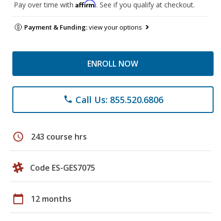
Affirm
Pay over time with
. See if you qualify at checkout.
Payment & Funding:
view your options
ENROLL NOW
Call Us: 855.520.6806
phone
schedule
243 course hrs
Code ES-GES7075
calendar_today
12 months